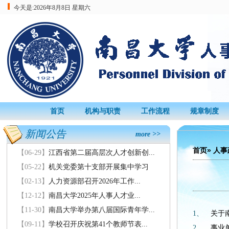
今天是:
2026年8月8日 星期六
首页
机构与职责
工作流程
规章制度
新闻公告
more >>
首页
»
人事
【06-29】
江西省第二届高层次人才创新创...
【05-22】
机关党委第十支部开展集中学习
【02-13】
人力资源部召开2026年工作...
【12-12】
南昌大学2025年人事人才业...
【11-30】
南昌大学举办第八届国际青年学...
1、
关于
【09-11】
学校召开庆祝第41个教师节表...
2、
事业